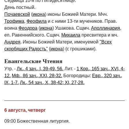
Седмица 10-я по Пятидесятнице.
День постный.
Почаевской
(
икона
) иконы Божией Матери. Мчч.
Трофима
,
Феофила
и с ними 13-ти мучеников. Прав.
воина
Феодора
(
икона
) Ушакова. Сщмч.
Аполлинария
,
еп. Равеннийского. Сщмч.
Михаила
пресвитера и мч.
Андрея
. Иконы Божией Матери, именуемой
"Всех
скорбящих Радость"
(
икона
) (с грошиками).
Евангельские Чтения
Утр. -
Лк., 4 зач., I, 39-49, 56.
Лит. -
1 Кор., 165 зач., XVI, 4-
12.
Мф., 86 зач., XXI, 28-32.
Богородицы:
Евр., 320 зач.,
IX, 1-7.
Лк., 54 зач., X, 38-42; XI, 27-28.
6 августа, четверг
09:00 Божественная литургия.