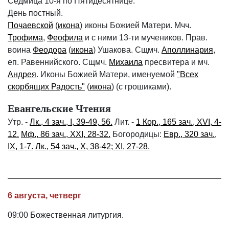
Седмица 10-я по Пятидесятнице.
День постный.
Почаевской
(
икона
) иконы Божией Матери. Мчч.
Трофима
,
Феофила
и с ними 13-ти мучеников. Прав.
воина
Феодора
(
икона
) Ушакова. Сщмч.
Аполлинария
,
еп. Равеннийского. Сщмч.
Михаила
пресвитера и мч.
Андрея
. Иконы Божией Матери, именуемой
"Всех
скорбящих Радость"
(
икона
) (с грошиками).
Евангельские Чтения
Утр. -
Лк., 4 зач., I, 39-49, 56.
Лит. -
1 Кор., 165 зач., XVI, 4-
12.
Мф., 86 зач., XXI, 28-32.
Богородицы:
Евр., 320 зач.,
IX, 1-7.
Лк., 54 зач., X, 38-42; XI, 27-28.
6 августа, четверг
09:00 Божественная литургия.