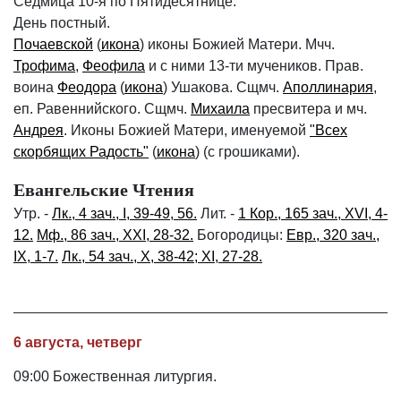
Седмица 10-я по Пятидесятнице.
День постный.
Почаевской
(
икона
) иконы Божией Матери. Мчч.
Трофима
,
Феофила
и с ними 13-ти мучеников. Прав.
воина
Феодора
(
икона
) Ушакова. Сщмч.
Аполлинария
,
еп. Равеннийского. Сщмч.
Михаила
пресвитера и мч.
Андрея
. Иконы Божией Матери, именуемой
"Всех
скорбящих Радость"
(
икона
) (с грошиками).
Евангельские Чтения
Утр. -
Лк., 4 зач., I, 39-49, 56.
Лит. -
1 Кор., 165 зач., XVI, 4-
12.
Мф., 86 зач., XXI, 28-32.
Богородицы:
Евр., 320 зач.,
IX, 1-7.
Лк., 54 зач., X, 38-42; XI, 27-28.
6 августа, четверг
09:00 Божественная литургия.