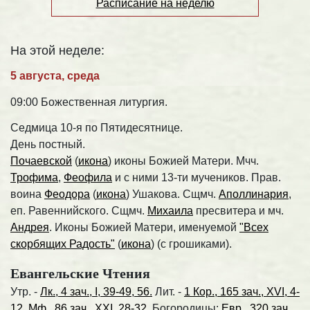
Расписание на неделю
На этой неделе:
5 августа, среда
09:00 Божественная литургия.
Седмица 10-я по Пятидесятнице.
День постный.
Почаевской
(
икона
) иконы Божией Матери. Мчч.
Трофима
,
Феофила
и с ними 13-ти мучеников. Прав.
воина
Феодора
(
икона
) Ушакова. Сщмч.
Аполлинария
,
еп. Равеннийского. Сщмч.
Михаила
пресвитера и мч.
Андрея
. Иконы Божией Матери, именуемой
"Всех
скорбящих Радость"
(
икона
) (с грошиками).
Евангельские Чтения
Утр. -
Лк., 4 зач., I, 39-49, 56.
Лит. -
1 Кор., 165 зач., XVI, 4-
12.
Мф., 86 зач., XXI, 28-32.
Богородицы:
Евр., 320 зач.,