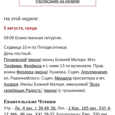
Расписание на неделю
На этой неделе:
5 августа, среда
09:00 Божественная литургия.
Седмица 10-я по Пятидесятнице.
День постный.
Почаевской
(
икона
) иконы Божией Матери. Мчч.
Трофима
,
Феофила
и с ними 13-ти мучеников. Прав.
воина
Феодора
(
икона
) Ушакова. Сщмч.
Аполлинария
,
еп. Равеннийского. Сщмч.
Михаила
пресвитера и мч.
Андрея
. Иконы Божией Матери, именуемой
"Всех
скорбящих Радость"
(
икона
) (с грошиками).
Евангельские Чтения
Утр. -
Лк., 4 зач., I, 39-49, 56.
Лит. -
1 Кор., 165 зач., XVI, 4-
12.
Мф., 86 зач., XXI, 28-32.
Богородицы:
Евр., 320 зач.,