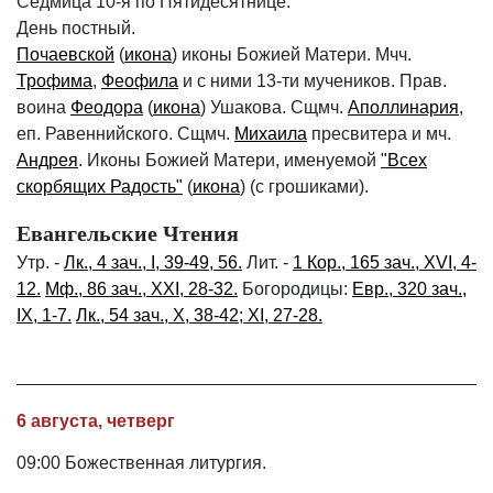
Седмица 10-я по Пятидесятнице.
День постный.
Почаевской
(
икона
) иконы Божией Матери. Мчч.
Трофима
,
Феофила
и с ними 13-ти мучеников. Прав.
воина
Феодора
(
икона
) Ушакова. Сщмч.
Аполлинария
,
еп. Равеннийского. Сщмч.
Михаила
пресвитера и мч.
Андрея
. Иконы Божией Матери, именуемой
"Всех
скорбящих Радость"
(
икона
) (с грошиками).
Евангельские Чтения
Утр. -
Лк., 4 зач., I, 39-49, 56.
Лит. -
1 Кор., 165 зач., XVI, 4-
12.
Мф., 86 зач., XXI, 28-32.
Богородицы:
Евр., 320 зач.,
IX, 1-7.
Лк., 54 зач., X, 38-42; XI, 27-28.
6 августа, четверг
09:00 Божественная литургия.