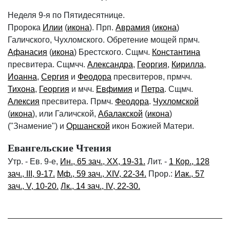
Неделя 9-я по Пятидесятнице.
Пророка
Илии
(
икона
). Прп.
Аврамия
(
икона
)
Галичского, Чухломского. Обретение мощей прмч.
Афанасия
(
икона
) Брестского. Сщмч.
Константина
пресвитера. Сщмчч.
Александра
,
Георгия
,
Кирилла
,
Иоанна
,
Сергия
и
Феодора
пресвитеров, прмчч.
Тихона
,
Георгия
и мчч.
Евфимия
и
Петра
. Сщмч.
Алексия
пресвитера. Прмч.
Феодора
.
Чухломской
(
икона
), или Галичской,
Абалакской
(
икона
)
("Знамение") и
Оршанской
икон Божией Матери.
Евангельские Чтения
Утр. - Ев. 9-е,
Ин., 65 зач., XX, 19-31.
Лит. -
1 Кор., 128
зач., III, 9-17.
Мф., 59 зач., XIV, 22-34.
Прор.:
Иак., 57
зач., V, 10-20.
Лк., 14 зач., IV, 22-30.