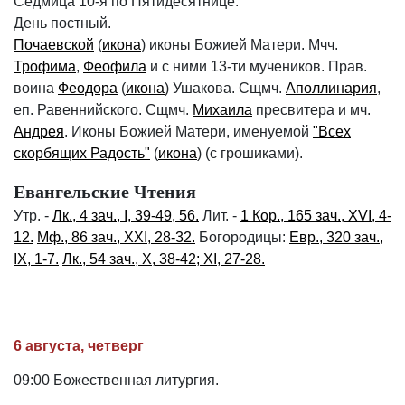
Седмица 10-я по Пятидесятнице.
День постный.
Почаевской
(
икона
) иконы Божией Матери. Мчч.
Трофима
,
Феофила
и с ними 13-ти мучеников. Прав.
воина
Феодора
(
икона
) Ушакова. Сщмч.
Аполлинария
,
еп. Равеннийского. Сщмч.
Михаила
пресвитера и мч.
Андрея
. Иконы Божией Матери, именуемой
"Всех
скорбящих Радость"
(
икона
) (с грошиками).
Евангельские Чтения
Утр. -
Лк., 4 зач., I, 39-49, 56.
Лит. -
1 Кор., 165 зач., XVI, 4-
12.
Мф., 86 зач., XXI, 28-32.
Богородицы:
Евр., 320 зач.,
IX, 1-7.
Лк., 54 зач., X, 38-42; XI, 27-28.
6 августа, четверг
09:00 Божественная литургия.