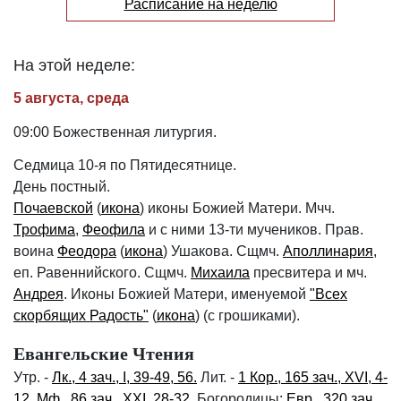
Расписание на неделю
На этой неделе:
5 августа, среда
09:00 Божественная литургия.
Седмица 10-я по Пятидесятнице.
День постный.
Почаевской
(
икона
) иконы Божией Матери. Мчч.
Трофима
,
Феофила
и с ними 13-ти мучеников. Прав.
воина
Феодора
(
икона
) Ушакова. Сщмч.
Аполлинария
,
еп. Равеннийского. Сщмч.
Михаила
пресвитера и мч.
Андрея
. Иконы Божией Матери, именуемой
"Всех
скорбящих Радость"
(
икона
) (с грошиками).
Евангельские Чтения
Утр. -
Лк., 4 зач., I, 39-49, 56.
Лит. -
1 Кор., 165 зач., XVI, 4-
12.
Мф., 86 зач., XXI, 28-32.
Богородицы:
Евр., 320 зач.,