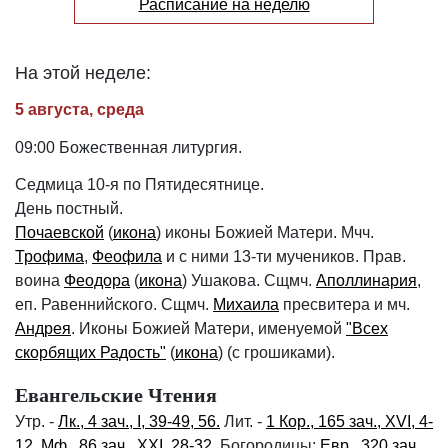
Расписание на неделю
На этой неделе:
5 августа, среда
09:00 Божественная литургия.
Седмица 10-я по Пятидесятнице.
День постный.
Почаевской
(
икона
) иконы Божией Матери. Мчч.
Трофима
,
Феофила
и с ними 13-ти мучеников. Прав.
воина
Феодора
(
икона
) Ушакова. Сщмч.
Аполлинария
,
еп. Равеннийского. Сщмч.
Михаила
пресвитера и мч.
Андрея
. Иконы Божией Матери, именуемой
"Всех
скорбящих Радость"
(
икона
) (с грошиками).
Евангельские Чтения
Утр. -
Лк., 4 зач., I, 39-49, 56.
Лит. -
1 Кор., 165 зач., XVI, 4-
12.
Мф., 86 зач., XXI, 28-32.
Богородицы:
Евр., 320 зач.,