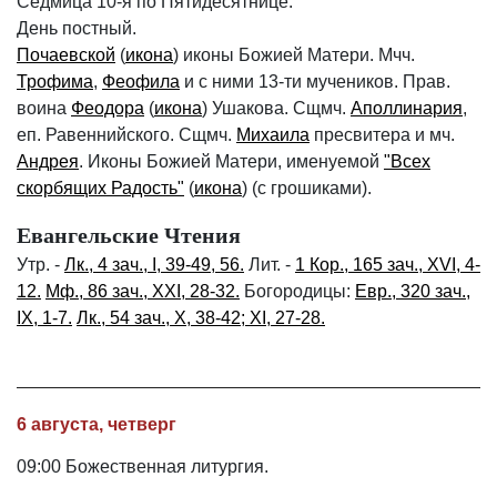
Седмица 10-я по Пятидесятнице.
День постный.
Почаевской
(
икона
) иконы Божией Матери. Мчч.
Трофима
,
Феофила
и с ними 13-ти мучеников. Прав.
воина
Феодора
(
икона
) Ушакова. Сщмч.
Аполлинария
,
еп. Равеннийского. Сщмч.
Михаила
пресвитера и мч.
Андрея
. Иконы Божией Матери, именуемой
"Всех
скорбящих Радость"
(
икона
) (с грошиками).
Евангельские Чтения
Утр. -
Лк., 4 зач., I, 39-49, 56.
Лит. -
1 Кор., 165 зач., XVI, 4-
12.
Мф., 86 зач., XXI, 28-32.
Богородицы:
Евр., 320 зач.,
IX, 1-7.
Лк., 54 зач., X, 38-42; XI, 27-28.
6 августа, четверг
09:00 Божественная литургия.