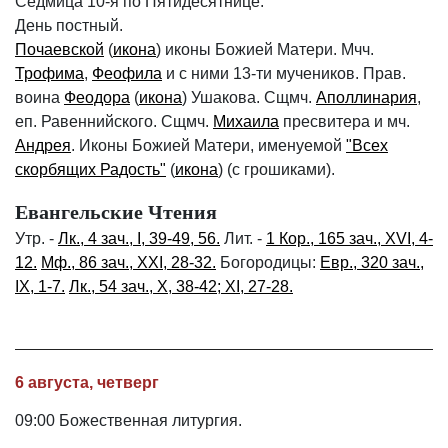
Седмица 10-я по Пятидесятнице.
День постный.
Почаевской
(
икона
) иконы Божией Матери. Мчч.
Трофима
,
Феофила
и с ними 13-ти мучеников. Прав.
воина
Феодора
(
икона
) Ушакова. Сщмч.
Аполлинария
,
еп. Равеннийского. Сщмч.
Михаила
пресвитера и мч.
Андрея
. Иконы Божией Матери, именуемой
"Всех
скорбящих Радость"
(
икона
) (с грошиками).
Евангельские Чтения
Утр. -
Лк., 4 зач., I, 39-49, 56.
Лит. -
1 Кор., 165 зач., XVI, 4-
12.
Мф., 86 зач., XXI, 28-32.
Богородицы:
Евр., 320 зач.,
IX, 1-7.
Лк., 54 зач., X, 38-42; XI, 27-28.
6 августа, четверг
09:00 Божественная литургия.