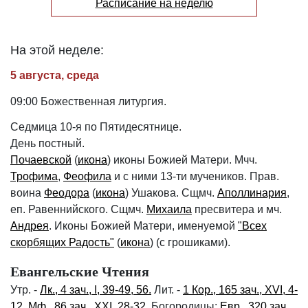
Расписание на неделю
На этой неделе:
5 августа, среда
09:00 Божественная литургия.
Седмица 10-я по Пятидесятнице.
День постный.
Почаевской
(
икона
) иконы Божией Матери. Мчч.
Трофима
,
Феофила
и с ними 13-ти мучеников. Прав.
воина
Феодора
(
икона
) Ушакова. Сщмч.
Аполлинария
,
еп. Равеннийского. Сщмч.
Михаила
пресвитера и мч.
Андрея
. Иконы Божией Матери, именуемой
"Всех
скорбящих Радость"
(
икона
) (с грошиками).
Евангельские Чтения
Утр. -
Лк., 4 зач., I, 39-49, 56.
Лит. -
1 Кор., 165 зач., XVI, 4-
12.
Мф., 86 зач., XXI, 28-32.
Богородицы:
Евр., 320 зач.,