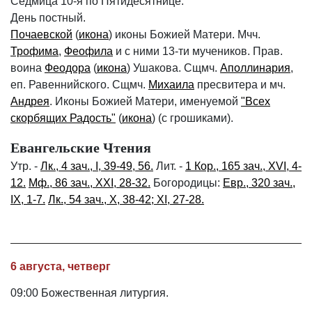
Седмица 10-я по Пятидесятнице.
День постный.
Почаевской
(
икона
) иконы Божией Матери. Мчч.
Трофима
,
Феофила
и с ними 13-ти мучеников. Прав.
воина
Феодора
(
икона
) Ушакова. Сщмч.
Аполлинария
,
еп. Равеннийского. Сщмч.
Михаила
пресвитера и мч.
Андрея
. Иконы Божией Матери, именуемой
"Всех
скорбящих Радость"
(
икона
) (с грошиками).
Евангельские Чтения
Утр. -
Лк., 4 зач., I, 39-49, 56.
Лит. -
1 Кор., 165 зач., XVI, 4-
12.
Мф., 86 зач., XXI, 28-32.
Богородицы:
Евр., 320 зач.,
IX, 1-7.
Лк., 54 зач., X, 38-42; XI, 27-28.
6 августа, четверг
09:00 Божественная литургия.