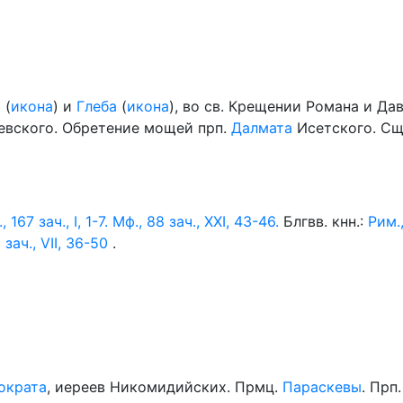
а
(
икона
) и
Глеба
(
икона
), во св. Крещении Романа и Да
левского. Обретение мощей прп.
Далмата
Исетского. С
, 167 зач., I, 1-7.
Мф., 88 зач., XXI, 43-46.
Блгвв. кнн.:
Рим.,
 зач., VII, 36-50
.
ократа
, иереев Никомидийских. Прмц.
Параскевы
. Прп