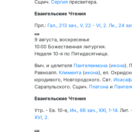
Сщмч.
Сергия
пресвитера.
Евангельские Чтения
Прп.:
Гал., 213 зач., V, 22 - VI, 2.
Лк., 24 зач
9 августа, воскресенье
10:00 Божественная литургия.
Неделя 10-я по Пятидесятнице.
Вмч. и целителя
Пантелеимона
(
икона
). 
Равноапп.
Климента
(
икона
), еп. Охридс
юродивого, Новгородского. Свт.
Иоасаф
Сарапульского. Сщмч.
Платона
и
Пантел
Евангельские Чтения
Утр. - Ев. 10-е,
Ин., 66 зач., XXI, 1-14.
Лит. 
XVI, 2.