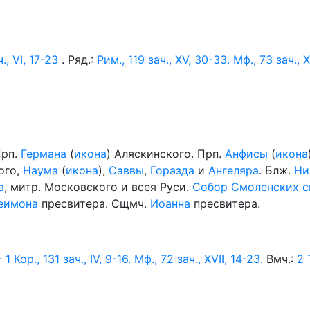
., VI, 17-23
. Ряд.:
Рим., 119 зач., XV, 30-33.
Мф., 73 зач., XV
Прп.
Германа
(
икона
) Аляскинского. Прп.
Анфисы
(
икона
кого,
Наума
(
икона
),
Саввы
,
Горазда
и
Ангеляра
. Блж.
Ни
а
, митр. Московского и всея Руси.
Собор Смоленских с
еимона
пресвитера. Сщмч.
Иоанна
пресвитера.
-
1 Кор., 131 зач., IV, 9-16.
Мф., 72 зач., XVII, 14-23.
Вмч.:
2 