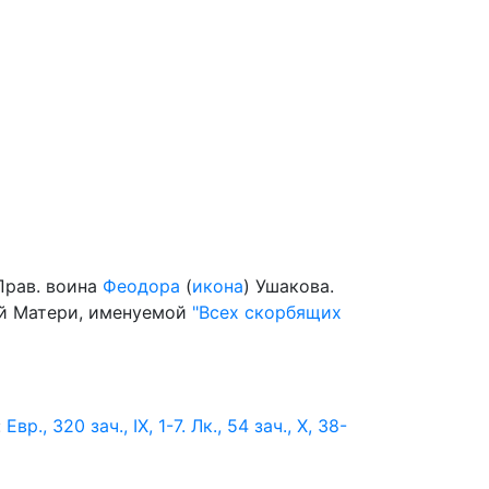
Прав. воина
Феодора
(
икона
) Ушакова.
й Матери, именуемой
"Всех скорбящих
:
Евр., 320 зач., IX, 1-7.
Лк., 54 зач., X, 38-