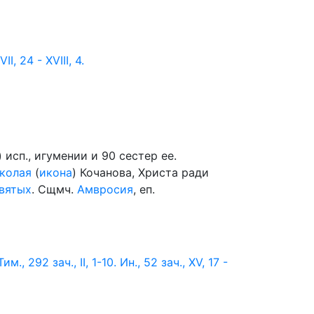
II, 24 - XVIII, 4.
) исп., игумении и 90 сестер ее.
колая
(
икона
) Кочанова, Христа ради
вятых
. Сщмч.
Амвросия
, еп.
Тим., 292 зач., II, 1-10.
Ин., 52 зач., XV, 17 -