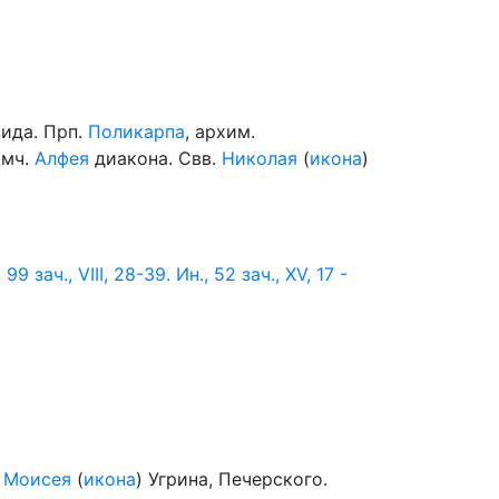
вида. Прп.
Поликарпа
, архим.
щмч.
Алфея
диакона. Свв.
Николая
(
икона
)
 99 зач., VIII, 28-39.
Ин., 52 зач., XV, 17 -
.
Моисея
(
икона
) Угрина, Печерского.