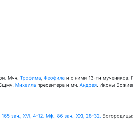
ри. Мчч.
Трофима
,
Феофила
и с ними 13-ти мучеников. 
 Сщмч.
Михаила
пресвитера и мч.
Андрея
. Иконы Божие
, 165 зач., XVI, 4-12.
Мф., 86 зач., XXI, 28-32.
Богородицы