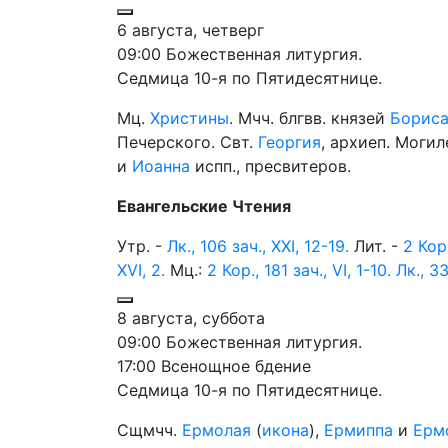
6 августа, четверг
09:00 Божественная литургия.
Седмица 10-я по Пятидесятнице.
Мц.
Христины
. Мчч. блгвв. князей
Борис
Печерского. Свт.
Георгия
, архиеп. Моги
и
Иоанна
испп., пресвитеров.
Евангельские Чтения
Утр. -
Лк., 106 зач., XXI, 12-19.
Лит. -
2 Кор.
XVI, 2.
Мц.:
2 Кор., 181 зач., VI, 1-10.
Лк., 33
8 августа, суббота
09:00 Божественная литургия.
17:00 Всенощное бдение
Седмица 10-я по Пятидесятнице.
Сщмчч.
Ермолая
(
икона
),
Ермиппа
и
Ерм