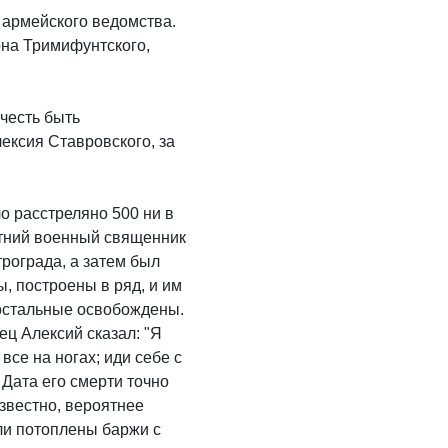
 армейского ведомства.
она Тримифунтского,
честь быть
ксия Ставровского, за
о расстреляно 500 ни в
етний военный священник
рограда, а затем был
, построены в ряд, и им
 остальные освобождены.
ец Алексий сказал: "Я
все на ногах; иди себе с
 Дата его смерти точно
известно, вероятнее
ыли потоплены баржи с