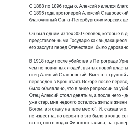
С 1888 по 1896 годы о. Алексий являлся бла
С 1896 года протоиерей Алексий Ставровский
благочинный Санкт-Петербургских морских це
Он был одним из тех 300 человек, которые в
представленными Государю как выдающиеся о
его заслуги перед Отечеством, было дарован
В 1918 году после убийства в Петрограде Ури
чем не повинных людей, взятых новой власть
отец Алексий Ставровский. Вместе с группой
переведен в Кронштадт. Вскоре после перево
было объявлено, что в виде репрессии за уби
Отец Алексий стоял девятым, а после него - 
уже стар, мне недолго осталось жить; в жизни 
Богом, а я стану на твое место". И, сказав э
не известна, но вероятно это было в конце с
всего, оно в водах Финского залива, на трав