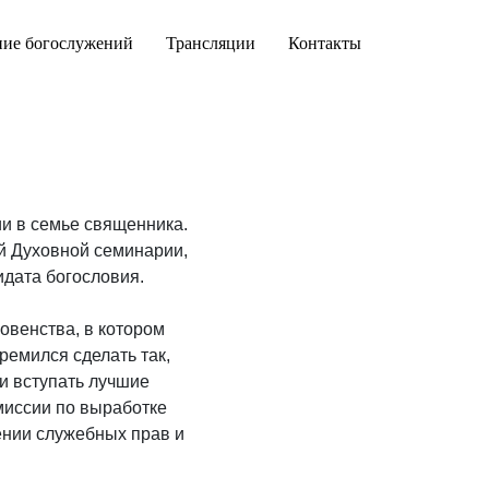
ние богослужений
Трансляции
Контакты
ии в семье священника.
й Духовной семинарии,
идата богословия.
овенства, в котором
ремился сделать так,
и вступать лучшие
миссии по выработке
ении служебных прав и