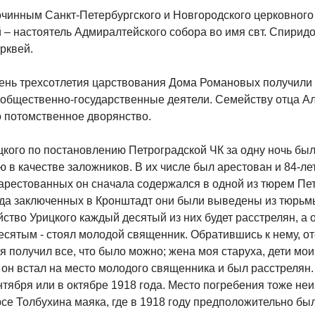
гочинным Санкт-Петербургского и Новгородского церковного
 – настоятель Адмиралтейского собора во имя свт. Спирид
рквей.
 день трехсотлетия царствования Дома Романовых получили 
бщественно-государственные деятели. Семейству отца Але
о потомственное дворянство.
цкого по постановлению Петроградской ЧК за одну ночь был
ю в качестве заложников. В их числе был арестован и 84-л
 арестованных он сначала содержался в одной из тюрем Пет
да заключенных в Кронштадт они были выведены из тюрьмы
йство Урицкого каждый десятый из них будет расстрелян, а
десятым - стоял молодой священник. Обратившись к нему, от
я получил все, что было можно; жена моя старуха, дети мои 
то, он встал на место молодого священника и был расстрелян.
ентября или в октябре 1918 года. Место погребения тоже не
ерсе Толбухина маяка, где в 1918 году предположительно б