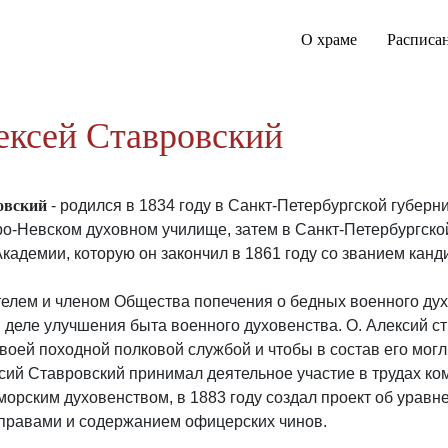
О храме
Расписа
ксей Ставровский
овский
- родился в 1834 году в Санкт-Петербургской губерн
ро-Невском духовном училище, затем в Санкт-Петербургско
Академии, которую он закончил в 1861 году со званием канд
ителем и членом Общества попечения о бедных военного дух
в деле улучшения быта военного духовенства. О. Алексий ст
воей походной полковой службой и чтобы в состав его могл
ий Ставровский принимал деятельное участие в трудах ко
орским духовенством, в 1883 году создал проект об уравн
 правами и содержанием офицерских чинов.