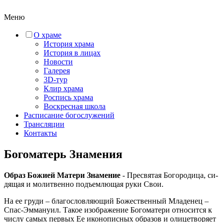
Меню
О храме
История храма
История в лицах
Новости
Галерея
3D-тур
Клир храма
Роспись храма
Воскресная школа
Расписание богослужений
Трансляции
Контакты
Богоматерь Знамения
Образ Божией Матери Знамение
- Пре­свя­тая Бо­го­ро­ди­ца, си­
дя­щая и мо­лит­вен­но подъ­ем­лю­щая ру­ки Свои.
На ее гру­ди – бла­го­слов­ля­ю­щий Бо­же­ствен­ный Мла­де­нец –
Спас-Эм­ма­ну­ил. Та­кое изо­бра­же­ние Бо­го­ма­те­ри от­но­сит­ся к
чис­лу са­мых пер­вых Ее ико­но­пис­ных об­ра­зов и оли­це­тво­ря­ет