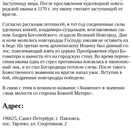
За­ступ­ни­цу ми­ра. После про­слав­ле­ни­я чу­до­твор­ной нов­го­
род­ской ико­ны в 1170 г. эту ико­ну считают за­ступ­ни­цей от
вра­гов.
Со­глас­но рас­ска­зам ле­то­пи­сей, в тот год со­еди­нен­ные си­лы
удель­ных кня­зей, вла­ди­ми­ро-суз­даль­цев, воз­глав­ля­е­мые сы­
ном Ан­дрея Бо­го­люб­ско­го, оса­ди­ли Ве­ли­кий Нов­го­род. Дни
и но­чи мо­ли­лись нов­го­род­цы Гос­по­ду, умо­ляя не оста­вить их
в бе­де. На тре­тью ночь ар­хи­епи­ско­пу Иоанну был див­ный го­
лос, по­веле­ва­ю­щий взять из церк­ви Пре­об­ра­же­ния об­раз Бо­
го­ма­те­ри и вы­не­сти его на го­род­скую сте­ну. Во вре­мя пе­ре­не­
се­ния ико­ны од­на из стрел про­тив­ни­ка вон­зи­лась в ико­но­пис­
ный лик, и из глаз Бо­го­ро­ди­цы по­тек­ли сле­зы. По­сле та­ко­го
Бо­же­ствен­но­го зна­ме­ния на вра­гов на­пал ужас. Всту­пив в
бой, обод­рен­ные нов­го­род­цы по­бе­ди­ли.
В свя­зи с этим и воз­ник­ло на­зва­ние «Зна­ме­ние» в зна­че­нии
«знак ми­ло­сти со сто­ро­ны Бо­жи­ей Ма­те­ри».
Адрес:
196625, Санкт-Петербург, г. Павловск,
пос. Тярлево, ул. Спортивная, 2